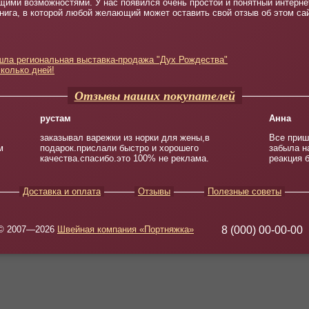
ими возможностями. У нас появился очень простой и понятный интернет
нига, в которой любой желающий может оставить свой отзыв об этом са
шла региональная выставка-продажа "Дух Рождества"
сколько дней!
Отзывы наших покупателей
рустам
Анна
заказывал варежки из норки для жены,в
Все приш
м
подарок.прислали быстро и хорошего
забыла н
качества.спасибо.это 100% не реклама.
реакция б
Доставка и оплата
Отзывы
Полезные советы
© 2007—2026
Швейная компания «Портняжка»
8 (000) 00-00-00