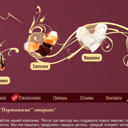
Варежки
Тапочки
заки
алог
Распродажа
Помощь
Отзывы
Контакты
 "Портняжка" открыт!
айтом нашей компании. Почти три месяца мы создавали новую версию св
иенты. Мы постарались продумать каждую деталь, каждый элемент инте