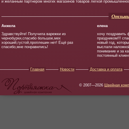
и желанным партнером многих магазинов товаров легкой промышленнос
Отзывы
Анжела
елена
Здравствуйте! Получила варежки из
хочу поздравить 
чернобурки,спасибо большое,мех
праздником!!! спа
хороший,густой,проплешин нет! Ещё раз
новый год, котор
спасибо,мне понравились!
выслали наложкой
понимание и за к
постоянный клиен
Главная
Новости
Доставка и оплата
© 2007—2026
Швейная комп