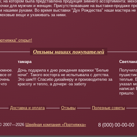
у, на котором была представлена продукция зимнего ассортимента: мех
почки для мужчин и женщин. Присутствовавшие на выставке-продаже пре
 нашими руками. Во время выставки "Дух Рождества" наши мастера не т
еховые вещи и ухаживать за ними.
ртняжка" открыт!
Отзывы наших покупателей
тамара
Светлан
ромное.
Дочь подарила к дню рождения варежки "Белые
Получила
все от
ночи". Такого восторга не испытывала с детства.
пушистики
очень
Это шик!!! Спасибо дизайнеру и производителю за
теплые. 
 что
красоту и тепло, а дочери -за заботу
указал м
написал 
пришло.
Доставка и оплата
Отзывы
Полезные советы
© 2007—2026
Швейная компания «Портняжка»
8 (000) 00-00-00