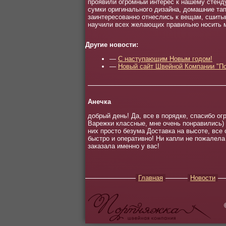
проявили огромный интерес к нашему стенд
сумки оригинального дизайна, домашние та
заинтересованно отнеслись к вещам, сшитым
научили всех желающих правильно носить м
Другие новости:
—
C наступающим Новым годом!
—
Новый сайт Швейной Компании "По
Анечка
добрый день! Да, все в порядке, спасибо ог
Варежки классные, мне очень понравились) 
них просто безума Доставка на высоте, все 
быстро и оперативно! Ни капли не пожалела
заказала именно у вас!
Главная
Новости