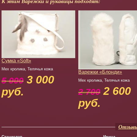
К этим Варежки и рукавицы подходят:
Сумка «Soft»
Мех кролика, Телячья кожа
Варежки «Блонди»
3 000
5 000
Мех кролика, Телячья кожа
2 600
руб.
2 700
руб.
Отзывы
Станислав
Ирина