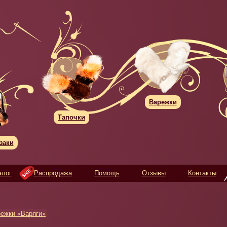
Варежки
Тапочки
заки
алог
Распродажа
Помощь
Отзывы
Контакты
ежки «Варяги»