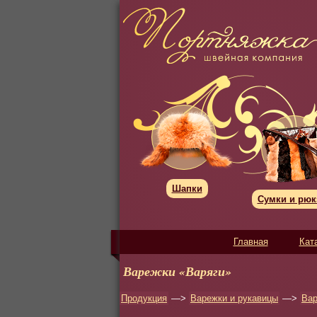
Шапки
Сумки и рюк
Главная
Кат
Варежки «Варяги»
Продукция
—>
Варежки и рукавицы
—>
Вар