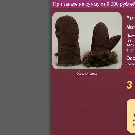
При заказе на сумму от 9 000 рубл
Арт
Мат
Наст
тепл
весь
фикс
Осо
пояс
В н
Увеличить
3
В
ж
м