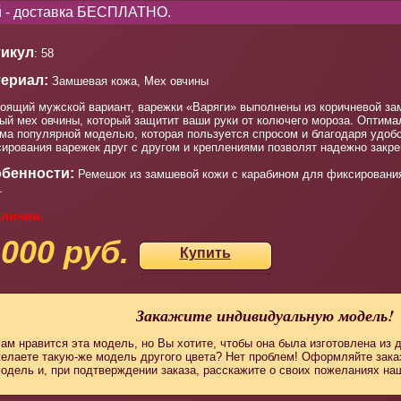
ей - доставка БЕСПЛАТНО.
икул
: 58
ериал:
Замшевая кожа, Мех овчины
оящий мужской вариант, варежки «Варяги» выполнены из коричневой зам
ый мех овчины, который защитит ваши руки от колючего мороза. Оптима
ма популярной моделью, которая пользуется спросом и благодаря удоб
ирования варежек друг с другом и креплениями позволят надежно закреп
бенности:
Ремешок из замшевой кожи с карабином для фиксирования 
.
аличии.
 000 руб.
Купить
Закажите индивидуальную модель!
ам нравится эта модель, но Вы хотите, чтобы она была изготовлена из 
елаете такую-же модель другого цвета? Нет проблем! Оформляйте зак
одель и, при подтверждении заказа, расскажите о своих пожеланиях н