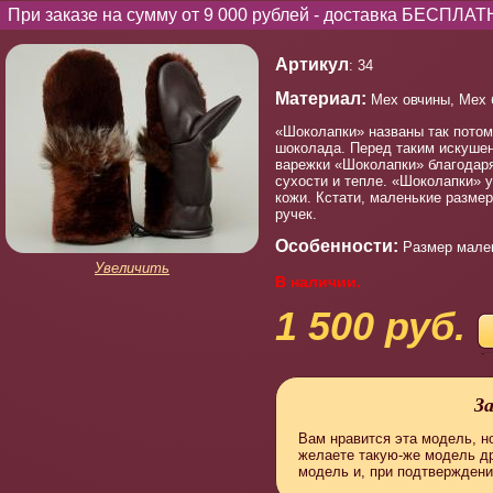
При заказе на сумму от 9 000 рублей - доставка БЕСПЛАТ
Артикул
: 34
Материал:
Мех овчины, Мех 
«Шоколапки» названы так потом
шоколада. Перед таким искушен
варежки «Шоколапки» благодаря
сухости и тепле. «Шоколапки» 
кожи. Кстати, маленькие разме
ручек.
Особенности:
Размер мале
Увеличить
В наличии.
1 500 руб.
З
Вам нравится эта модель, но
желаете такую-же модель д
модель и, при подтверждени