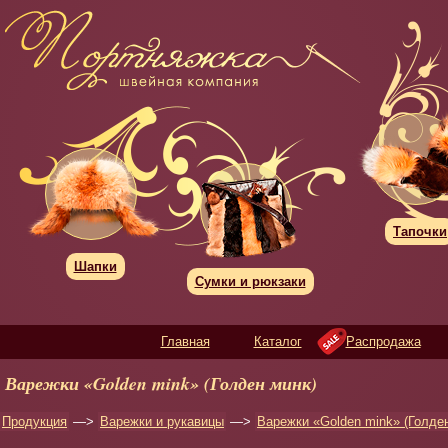
Тапочки
Шапки
Сумки и рюкзаки
Главная
Каталог
Распродажа
Варежки «Golden mink» (Голден минк)
Продукция
—>
Варежки и рукавицы
—>
Варежки «Golden mink» (Голде