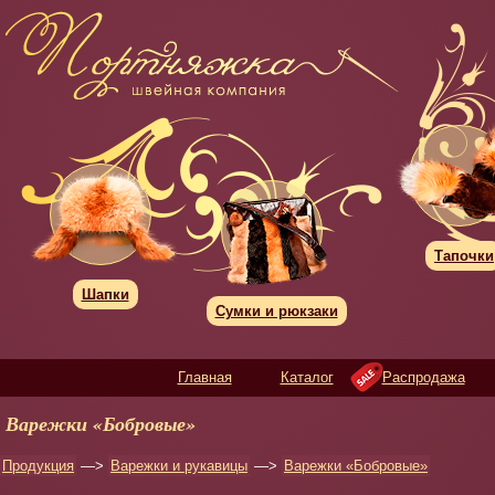
Тапочки
Шапки
Сумки и рюкзаки
Главная
Каталог
Распродажа
Варежки «Бобровые»
Продукция
—>
Варежки и рукавицы
—>
Варежки «Бобровые»