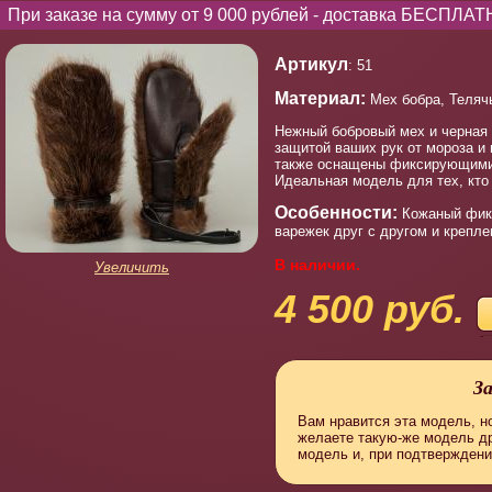
При заказе на сумму от 9 000 рублей - доставка БЕСПЛАТ
Артикул
: 51
Материал:
Мех бобра, Теляч
Нежный бобровый мех и черная 
защитой ваших рук от мороза и 
также оснащены фиксирующими 
Идеальная модель для тех, кто
Особенности:
Кожаный фикс
варежек друг с другом и крепле
В наличии.
Увеличить
4 500 руб.
З
Вам нравится эта модель, но
желаете такую-же модель д
модель и, при подтверждени