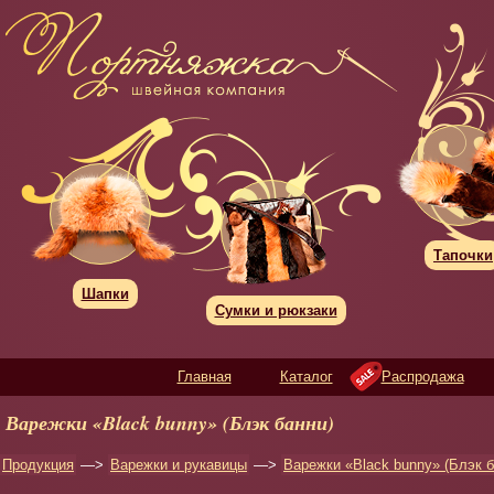
Тапочки
Шапки
Сумки и рюкзаки
Главная
Каталог
Распродажа
Варежки «Black bunny» (Блэк банни)
Продукция
—>
Варежки и рукавицы
—>
Варежки «Black bunny» (Блэк б