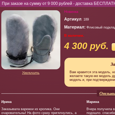
При заказе на сумму от 9 000 рублей - доставка БЕСПЛАТ
Новинка
Артикул
: 189
Материал:
Флисовый подклад
В наличии.
4 300 руб.
З
Вам нравится эта модель, но
Увеличить
желаете такую-же модель д
модель и, при подтверждени
Отзывы
Ирина
Марина
Заказывала варежки из кролика. Они
Вчера получила в
очаровательны! На фото сразу пригялнулись, а
подошло. спасибо