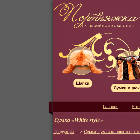
Шапки
Сумки и рюк
Главная
Кат
Сумка «White style»
Продукция
—>
Сумки, сумки-планшеты, рюк