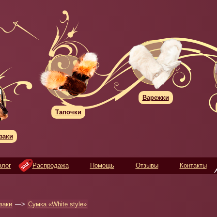
Варежки
Тапочки
заки
алог
Распродажа
Помощь
Отзывы
Контакты
заки
—>
Сумка «White style»