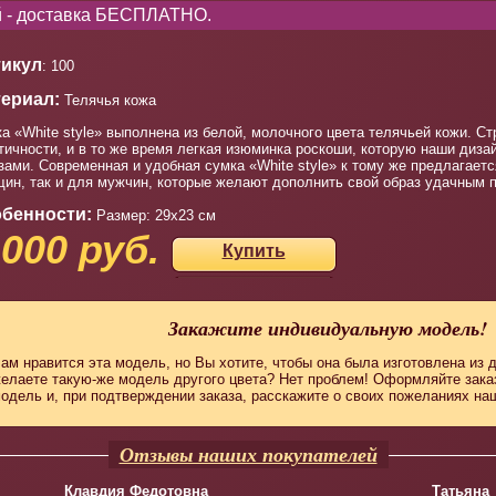
ей - доставка БЕСПЛАТНО.
икул
: 100
ериал:
Телячья кожа
а «White style» выполнена из белой, молочного цвета телячьей кожи. Ст
тичности, и в то же время легкая изюминка роскоши, которую наши диз
зами. Современная и удобная сумка «White style» к тому же предлагаетс
ин, так и для мужчин, которые желают дополнить свой образ удачным 
бенности:
Размер: 29х23 см
 000 руб.
Купить
Закажите индивидуальную модель!
ам нравится эта модель, но Вы хотите, чтобы она была изготовлена из 
елаете такую-же модель другого цвета? Нет проблем! Оформляйте зак
одель и, при подтверждении заказа, расскажите о своих пожеланиях н
Отзывы наших покупателей
Клавдия Федотовна
Татьяна