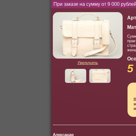
При заказе на сумму от 9 000 рубл
Арт
Мат
Сумк
прак
стра
женщ
Осо
Увеличить
5
В
ж
м
Александр