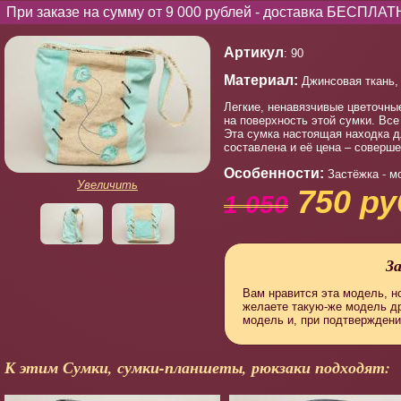
При заказе на сумму от 9 000 рублей - доставка БЕСПЛАТ
Артикул
: 90
Материал:
Джинсовая ткань,
Легкие, ненавязчивые цветочны
на поверхность этой сумки. Все
Эта сумка настоящая находка дл
составлена и её цена – соверш
Особенности:
Застёжка - м
Увеличить
750 ру
1 050
З
Вам нравится эта модель, но
желаете такую-же модель д
модель и, при подтверждени
К этим Сумки, сумки-планшеты, рюкзаки подходят: