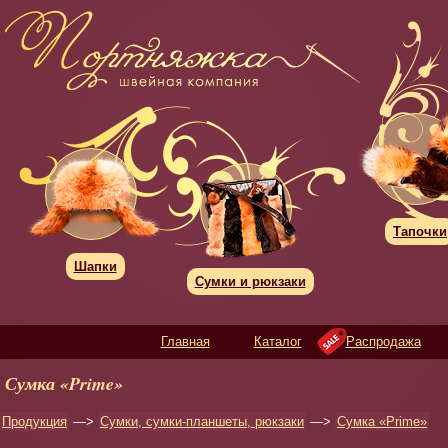
Тапочки
Шапки
Сумки и рюкзаки
Главная
Каталог
Распродажа
Сумка «Prime»
Продукция
—>
Сумки, сумки-планшеты, рюкзаки
—>
Сумка «Prime»