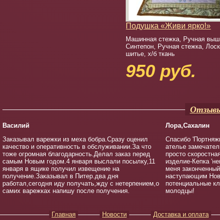
Подушка «Живи ярко!»
Машинная стежка, Ручная выш
Синтепон, Ручная стежка, Лос
шитье, х/б ткань
950 руб.
Отзывы
Василий
Лора,Сахалин
Заказывал варежки из меха бобра.Сразу оценил
Спасибо 'Портняж
качество и оперативность в обслуживании.За что
ателье замечател
тоже огромная благодарность.Делал заказ перед
просто скоростна
самым Новым годом.4 января выслали посылку,11
изделие-Кепка 'не
января в ящике получил извещение на
меня законченный
получение.Заказывал в Питер.два дня
наступающим Нов
работал,сегодня иду получать,жду с нетерпением,о
потенциальные кл
самих варежках напишу после получения.
молодцы!
Главная
Новости
Доставка и оплата