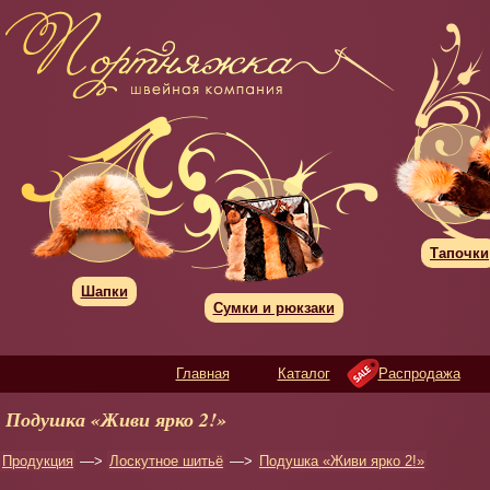
Тапочки
Шапки
Сумки и рюкзаки
Главная
Каталог
Распродажа
Подушка «Живи ярко 2!»
Продукция
—>
Лоскутное шитьё
—>
Подушка «Живи ярко 2!»