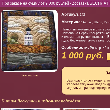
При заказе на сумму от 9 000 рублей - доставка БЕСПЛАТ
Артикул
: 142
Материал:
Атлас, Шелк, Ручн
Панно, выполненное в стиле ло
Покрова на Нерли изображен ав
и элементов ручной вышивки. В
года. Лоскутное панно станет 
Особенности:
Размер: 42 х
1 000 руб.
З
Увеличить
Вам нравится эта модель, но
желаете такую-же модель д
модель и, при подтверждени
К этим Лоскутным изделиям подходят: