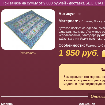
При заказе на сумму от 9 000 рублей - доставка БЕСПЛАТ
Артикул
: 156
Материал:
х/б ткань, Лоскут
Детское лоскутное одеяло, вып
радовать малыша. Лоскутное оде
использовании, благодаря ручно
забавных утят будут привлекать
Особенности:
Размер: 140 
1 950 руб.
Увеличить
З
Вам нравится эта модель, но
желаете такую-же модель д
модель и, при подтверждени
Отзывы
Марина
Александр