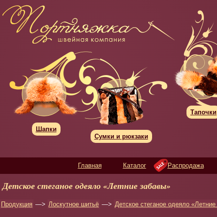
Тапочки
Шапки
Сумки и рюкзаки
Главная
Каталог
Распродажа
Детское стеганое одеяло «Летние забавы»
Продукция
—>
Лоскутное шитьё
—>
Детское стеганое одеяло «Летние