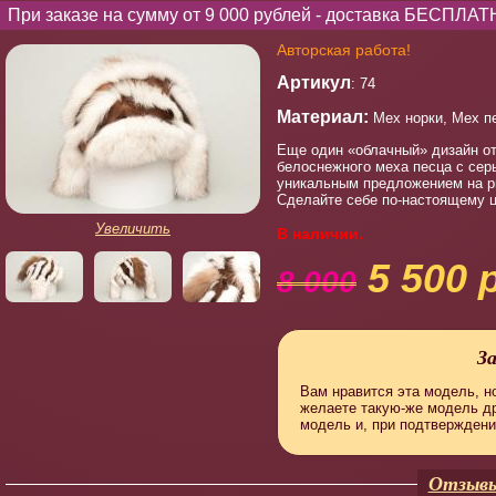
При заказе на сумму от 9 000 рублей - доставка БЕСПЛАТ
Авторская работа!
Артикул
: 74
Материал:
Мех норки, Мех п
Еще один «облачный» дизайн от
белоснежного меха песца с сер
уникальным предложением на ры
Сделайте себе по-настоящему ц
Увеличить
В наличии.
5 500 
8 000
З
Вам нравится эта модель, но
желаете такую-же модель д
модель и, при подтверждени
Отзывы