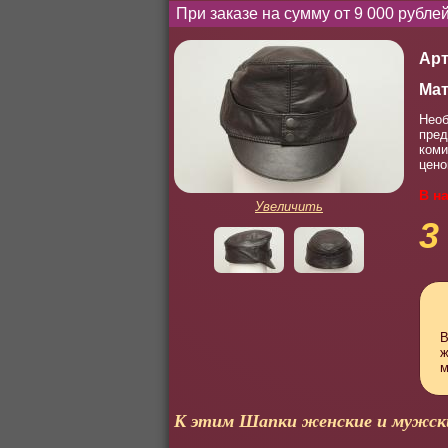
При заказе на сумму от 9 000 рубл
Арт
Мат
Необ
пред
коми
цено
В н
Увеличить
3
В
ж
м
К этим Шапки женские и мужск