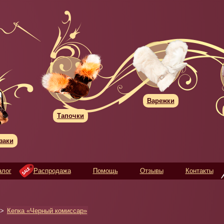
Варежки
Тапочки
заки
алог
Распродажа
Помощь
Отзывы
Контакты
>
Кепка «Черный комиссар»