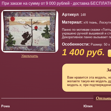
При заказе на сумму от 9 000 рублей - доставка БЕСПЛАТ
Артикул
: 148
Материал:
х/б ткань, Лоскут
Панно по мотивам сказки «Топт
украшено ручной вышивкой и ст
Декоративное панно вызывает п
Особенности:
Размер: 50 х
1 400 руб.
Увеличить
З
Вам нравится эта модель, но
желаете такую-же модель д
модель и, при подтверждени
Отзывы
Рома
Юлия